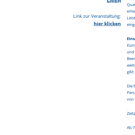
GmbH
Qual
erhe
Link zur Veranstaltung:
Leis
hier klicken
eing
Eins
Küns
und 
Been
weit
gibt
Die 
Pers
von 
Zeit
Ab 7