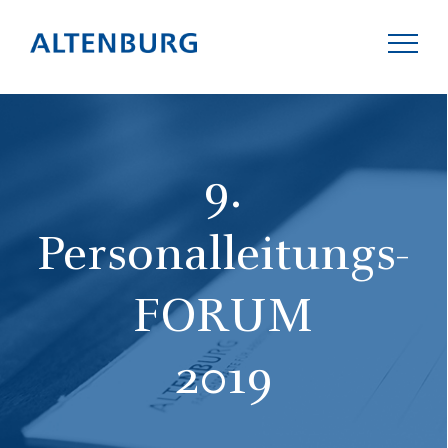
9.
KANZLEI
Personalleitungs-
TEAM
FORUM
KOMPETENZEN
2019
AKTUELLES
KARRIERE