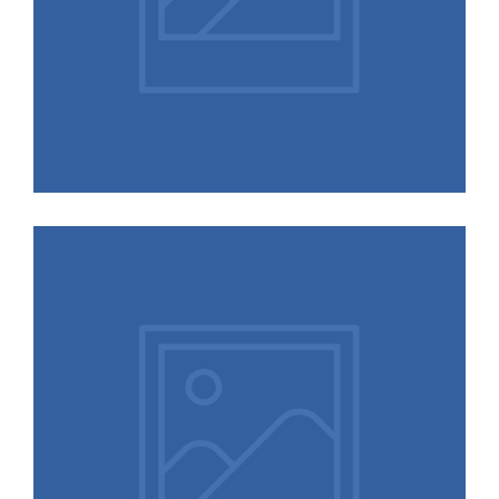
KONTAKT
DE
13.02.2026
Pay Transparency: Jetzt auf die
EU-Entgelttransparenzrichtlinie
vorbereiten