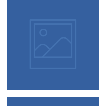
07.11.2025
Strenge Linie des EuGH bei
Massenentlassungen bestätigt –
kein Raum für Fehler