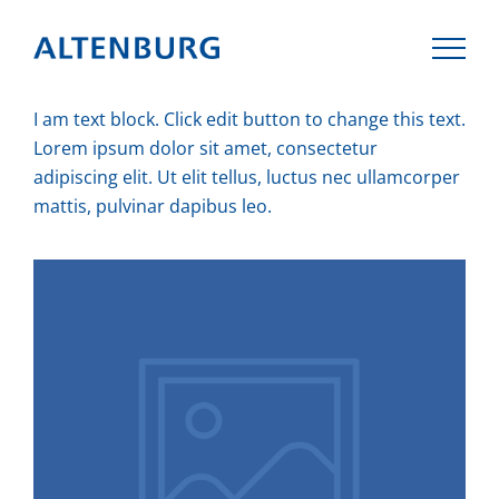
I am text block. Click edit button to change this text.
Lorem ipsum dolor sit amet, consectetur
adipiscing elit. Ut elit tellus, luctus nec ullamcorper
mattis, pulvinar dapibus leo.
KANZLEI
TEAM
KOMPETENZEN
AKTUELLES
17.02.2026
Wissenswertes zu den
KARRIERE
Betriebsratswahlen 2026