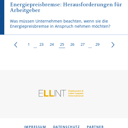
Energiepreisbremse: Herausforderungen für
Arbeitgeber
3
Was müssen Unternehmen beachten, wenn sie die
Energiepreisbremse in Anspruch nehmen möchten?
1
23
24
25
26
27
29
…
…
IMPRESSUM
DATENSCHUTZ
PARTNER