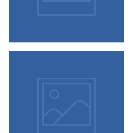
04.02.2026
Doch ein Richtwert? Länge der
Probezeit bei befristeten
Arbeitsverträgen (BAG)