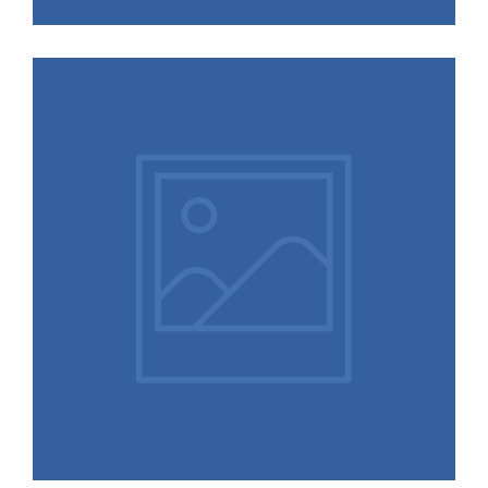
02.12.2025
Gewinn auf Partnerebene: Dr.
Cornelia Marquardt schließt sich
ALTENBURG an