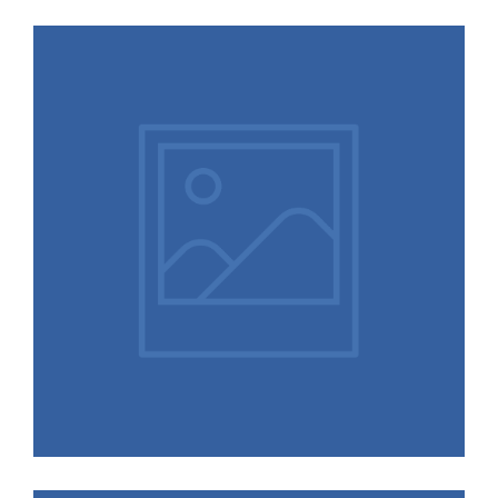
14.11.2025
Abschlussbericht der
Expertenkommission:
„Bürokratiearme“ Umsetzung der
Entgelttransparenzrichtlinie?