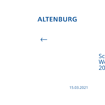
Sc
We
20
15.03.2021