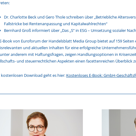
reten:
Dr. Charlotte Beck und Gero Thole schreiben über „Betriebliche Altersvers
Fallstricke bei Rentenanpassung und Kapitalwahlrechten“
Bernhard Groß informiert über „Das „S“ in ESG – Umsetzung sozialer Nac
E-Book von Euroforum der Handelsblatt Media Group bietet auf 159 Seiten 
isrelevanten und aktuellen Inhalten für eine erfolgreiche Unternehmensführ
 unter anderem mit Haftungsfragen, zeigen Handlungsoptionen in Krisenzei
llschafts- und steuerrechtlichen Aspekten einen facettenreichen Überblick 
kostenlosen Download geht es hier:
Kostenloses E-Book: GmbH-Geschäftsf