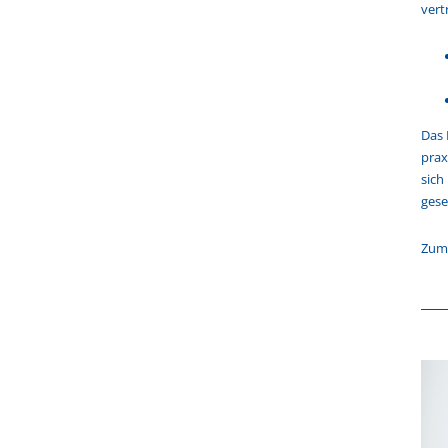
vert
Das 
prax
sich
gese
Zum 