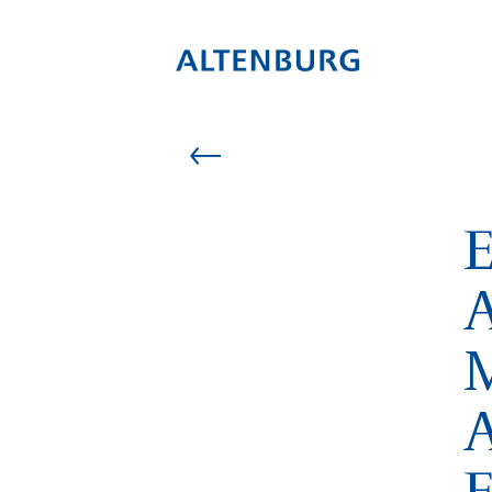
E
A
A