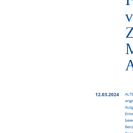
v
Z
M
A
12.03.2024
ALTE
ange
Ausg
Entw
bewe
Berü