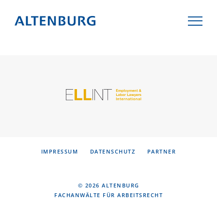
KANZLEI
TEAM
IMPRESSUM
DATENSCHUTZ
PARTNER
KOMPETENZEN
AKTUELLES
© 2026 ALTENBURG
FACHANWÄLTE FÜR ARBEITSRECHT
KARRIERE