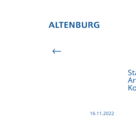
St
Ar
Ko
16.11.2022